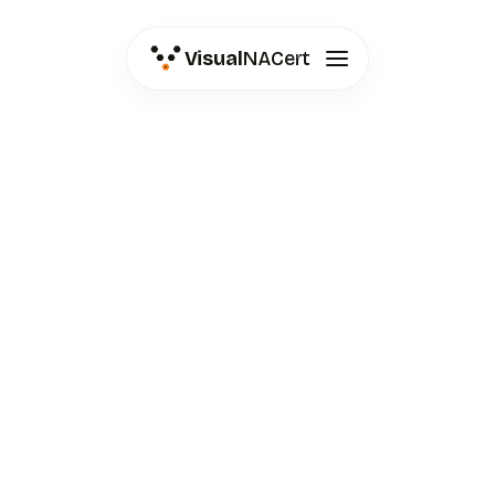
Visual
NACert